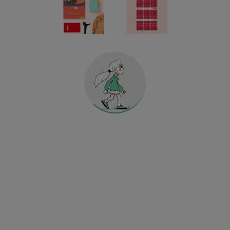
Autocollants réfléchissants
MATERNELLE & ÉCOLE
MAISON & DÉCORATION