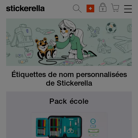
AUTOCOLLANTS RÉFLÉCHISSANTS
SETS D'AUTOCOLLANTS
POUR VÊTEMENTS
ÉTIQUETTES POUR OBJETS
Étiquettes de nom personnalisées
MATERNELLE & ÉCOLE
de Stickerella
MAISON & DÉCORATION
Pack école