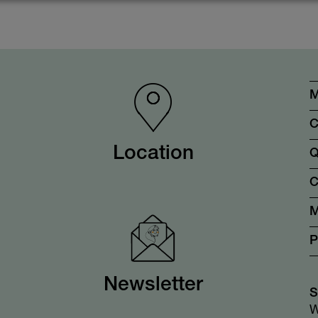
M
C
Location
Q
C
M
P
Newsletter
S
W