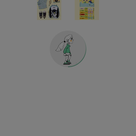
Maternelle & école
Sport & football
POUR VÊTEMENTS
ÉTIQUETTES POUR OBJETS
MATERNELLE & ÉCOLE
MAISON & DÉCORATION