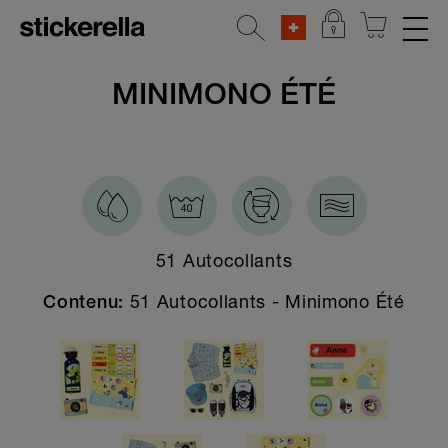
AUTOCOLLANTS RÉFLÉCHISSANTS
MINIMONO ÉTÉ
SETS D'AUTOCOLLANTS
Toutes les sets d'autocollants
Bébé cadeau pack
Personnages populaires
51 Autocollants
Spécial printemps
51 Autocollants - Minimono Été
Contenu:
Colonies de vacances
Starter special
Set à tout faire
Crèche