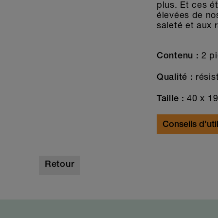
plus. Et ces 
élevées de nos 
saleté et aux 
2 p
Contenu :
résist
Qualité :
40 x 1
Taille :
Conseils d'uti
Retour