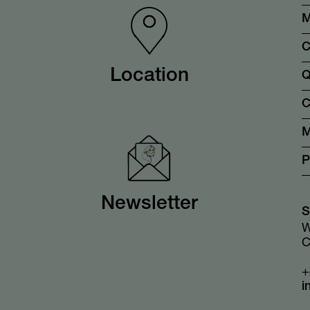
M
C
Location
Q
C
M
P
Newsletter
S
W
C
+
i