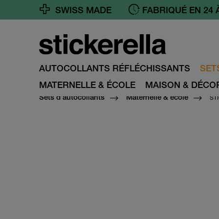
FABRIQUÉ EN 24 
SWISS MADE
LIVRAISON GRATUI
AUTOCOLLANTS RÉFLÉCHISSANTS
SET
MATERNELLE & ÉCOLE
MAISON & DÉCO
ST
Sets d'autocollants
Maternelle & école