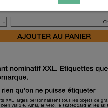
Crée ton autocollant
Symbole
+
C
Couleur
Texte
Caractères
Emojis
(35)
nt nominatif XXL. Etiquettes que 
emarque.
e rien qu'on ne puisse étiqueter
ts XXL larges personnalisent tous les objets de gra
bien visible. Ainsi, le vélo, le skateboard et les sk