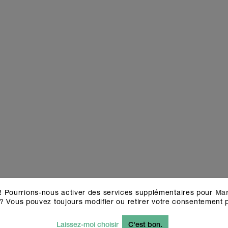
usement vérifié l'aperçu de mes stickers. Je confirme qu
 police, les polices, les couleurs de fond et les icônes q
ign que j'ai choisi sont corrects. J'ai également vérifié qu
d'orthographe.
! Pourrions-nous activer des services supplémentaires pour
Mar
r que les surfaces et objets représentés en blanc sur nos stickers ho
? Vous pouvez toujours modifier ou retirer votre consentement p
en transparence. Si tu as des questions, n'hésite pas à contacter notr
lla.com
Laissez-moi choisir
C'est bon.