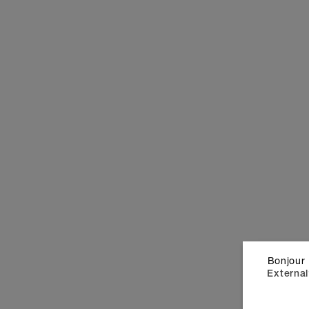
J'ai soigne
couleurs de
soit le des
de fautes 
Bonjour 
Veuillez note
External
pas imprimés 
info@stickere