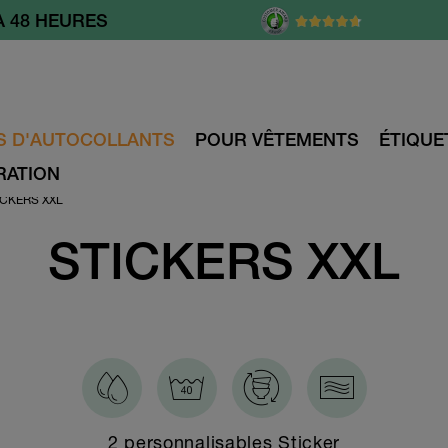
À 48 HEURES
TE À PARTIR DE 55.- CHF
S D'AUTOCOLLANTS
POUR VÊTEMENTS
ÉTIQUE
RATION
ICKERS XXL
STICKERS XXL
2 personnalisables Sticker