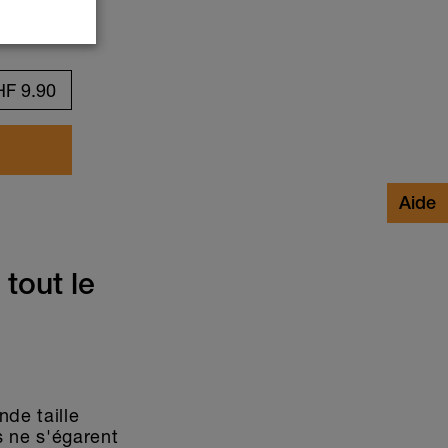
HF
9.90
Animaux
(85)
tout le
nde taille
is ne s'égarent