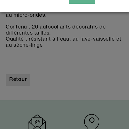
aussi aux adultes amateurs de Monster Truck.
Nos autocollants passent au lave-vaisselle et
au micro-ondes.
Contenu : 20 autocollants décoratifs de
différentes tailles.
Qualité : résistant à l'eau, au lave-vaisselle et
au sèche-linge
Retour