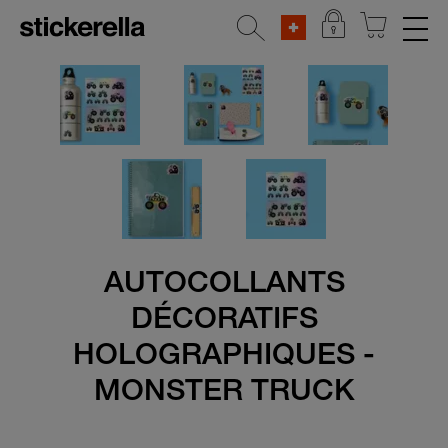
AUTOCOLLANTS RÉFLÉCHISSANTS
SETS D'AUTOCOLLANTS
POUR VÊTEMENTS
ÉTIQUETTES POUR OBJETS
MATERNELLE & ÉCOLE
AUTOCOLLANTS
MAISON & DÉCORATION
DÉCORATIFS
Toutes les étiquettes pour accueil &
HOLOGRAPHIQUES -
décoration
MONSTER TRUCK
Sticker pour porte
Étiquettes d'adresse