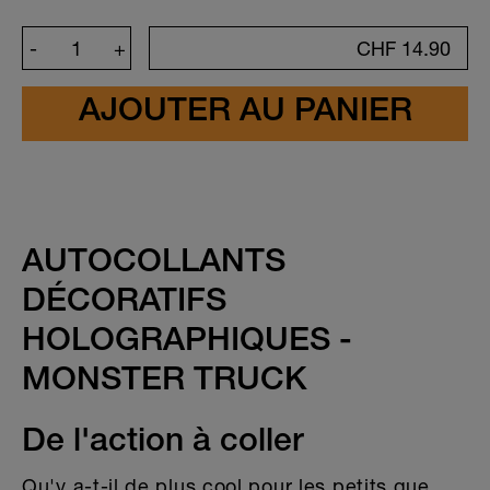
Chèques-Cadeaux
-
+
CHF
14.90
Étiquettes pour la cuisine et la maison
Autocollants décoratifs holographiques
AUTOCOLLANTS
DÉCORATIFS
HOLOGRAPHIQUES -
MONSTER TRUCK
De l'action à coller
Qu'y a-t-il de plus cool pour les petits que