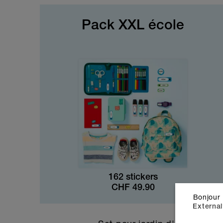
Pack XXL école
162 stickers
CHF
49.90
Bonjour 
External