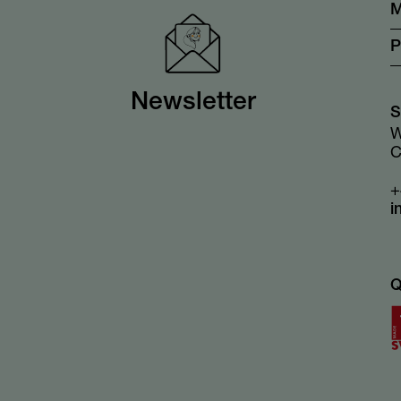
M
P
Newsletter
S
W
C
+
i
Q