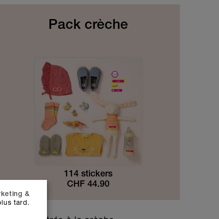
Pack crèche
114 stickers
CHF
44.90
keting &
lus tard.