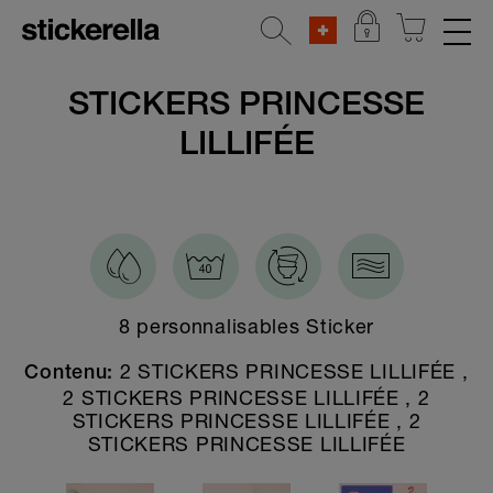
AUTOCOLLANTS RÉFLÉCHISSANTS
STICKERS PRINCESSE
LILLIFÉE
SETS D'AUTOCOLLANTS
Toutes les sets d'autocollants
Bébé cadeau pack
Personnages populaires
Spécial printemps
8 personnalisables Sticker
Colonies de vacances
2 STICKERS PRINCESSE LILLIFÉE ,
Contenu:
Starter special
2 STICKERS PRINCESSE LILLIFÉE , 2
STICKERS PRINCESSE LILLIFÉE , 2
Set à tout faire
STICKERS PRINCESSE LILLIFÉE
Crèche