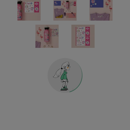
Maternelle & école
Sport & football
POUR VÊTEMENTS
ÉTIQUETTES POUR OBJETS
MATERNELLE & ÉCOLE
MAISON & DÉCORATION