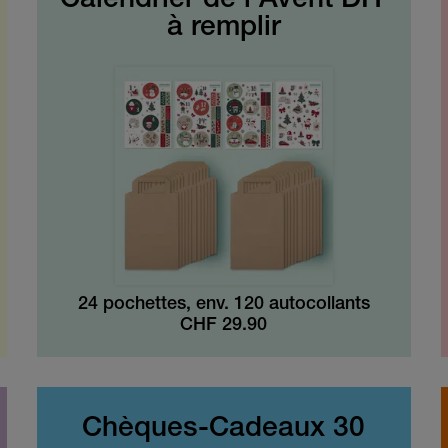
Calendrier de l’Avent DIY
à remplir
24 pochettes, env. 120 autocollants
CHF
29.90
Chèques-Cadeaux 30