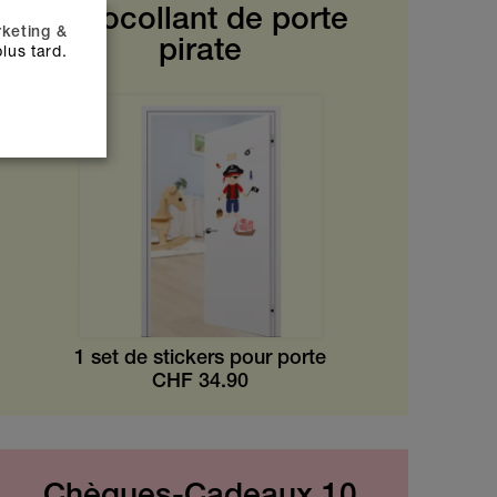
Autocollant de porte
keting &
pirate
lus tard.
1 set de stickers pour porte
CHF
34.90