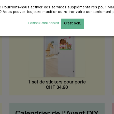
Autocollants de porte
! Pourrions-nous activer des services supplémentaires pour
Mar
chevaux
? Vous pouvez toujours modifier ou retirer votre consentement p
Laissez-moi choisir
C'est bon.
1 set de stickers pour porte
CHF
34.90