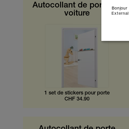
Autocollant de porte de
Bonjour 
voiture
External
1 set de stickers pour porte
CHF
34.90