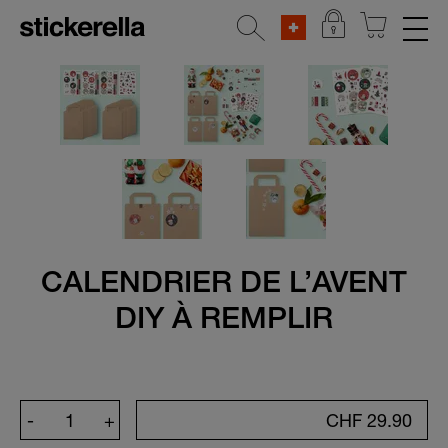
AUTOCOLLANTS RÉFLÉCHISSANTS
SETS D'AUTOCOLLANTS
POUR VÊTEMENTS
ÉTIQUETTES POUR OBJETS
MATERNELLE & ÉCOLE
CALENDRIER DE L’AVENT
MAISON & DÉCORATION
DIY À REMPLIR
Toutes les étiquettes pour accueil &
décoration
Sticker pour porte
-
+
CHF
29.90
Étiquettes d'adresse