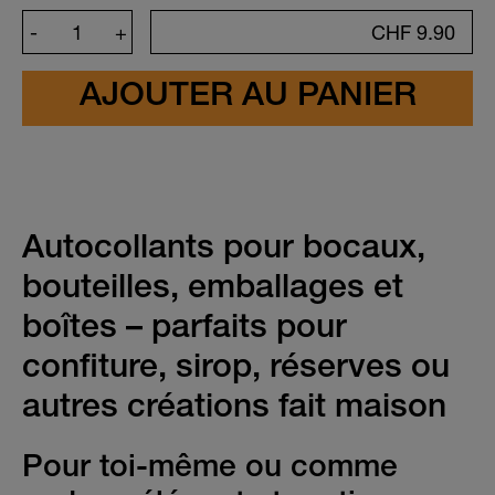
Crée ton autocollant
-
+
CHF
9.90
Symbole
Couleur
Texte
Caractères
Emojis
(35)
Autocollants pour bocaux,
bouteilles, emballages et
boîtes – parfaits pour
confiture, sirop, réserves ou
autres créations fait maison
Pour toi-même ou comme