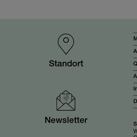
M
A
Standort
Q
I
D
Newsletter
S
W