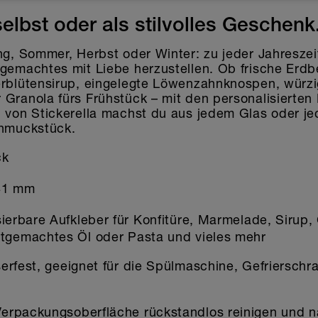
rent gedruckt werden. Bei Fragen wende dich bitte an unseren Kunde
selbst oder als stilvolles Geschenk
lla.com
ng, Sommer, Herbst oder Winter: zu jeder Jahreszei
gemachtes mit Liebe herzustellen. Ob frische Erdb
erblütensirup, eingelegte Löwenzahnknospen, würzi
 Granola fürs Frühstück – mit den personalisierten
n von Stickerella machst du aus jedem Glas oder je
chmuckstück.
ck
41 mm
sierbare Aufkleber für Konfitüre, Marmelade, Sirup,
stgemachtes Öl oder Pasta und vieles mehr
rfest, geeignet für die Spülmaschine, Gefrierschr
erpackungsoberfläche rückstandlos reinigen und 