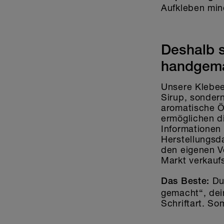
Aufkleben min
Deshalb s
handgema
Unsere Klebeet
Sirup, sonder
aromatische Ö
ermöglichen di
Informationen
Herstellungsda
den eigenen V
Markt verkaufs
Du
Das Beste:
gemacht“, dei
Schriftart. S