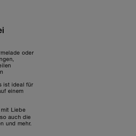
ei
armelade oder
ungen,
eilen
en
ist ideal für
auf einem
mit Liebe
 so auch die
en und mehr.