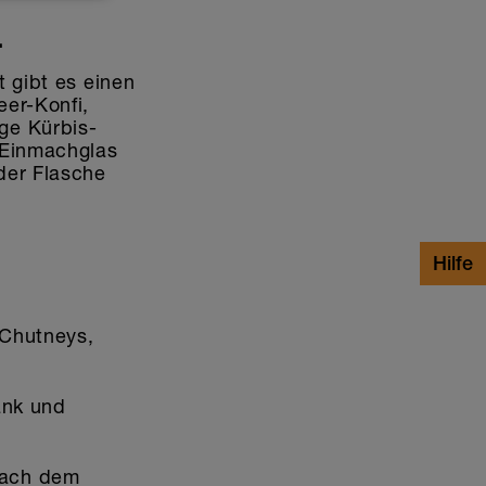
ndienst:
.
t gibt es einen
eer-Konfi,
ge Kürbis-
 Einmachglas
der Flasche
 Chutneys,
ank und
nach dem