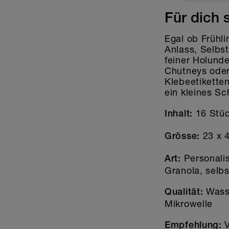
bez. transpa
Für dich 
info@stickere
Egal ob Frühli
Anlass, Selbst
feiner Holund
Chutneys oder
Klebeetikette
ein kleines S
16 Stü
Inhalt:
23 x 
Grösse:
Personali
Art:
Granola, selb
Wasse
Qualität:
Mikrowelle
V
Empfehlung: