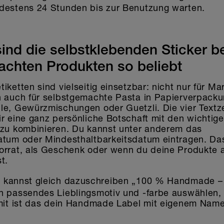
destens 24 Stunden bis zur Benutzung warten.
ind die selbstklebenden Sticker b
chten Produkten so beliebt
iketten sind vielseitig einsetzbar: nicht nur für M
n auch für selbstgemachte Pasta in Papierverpack
le, Gewürzmischungen oder Guetzli. Die vier Textz
r eine ganz persönliche Botschaft mit den wichtig
 zu kombinieren. Du kannst unter anderem das
tum oder Mindesthaltbarkeitsdatum eintragen. Das 
orrat, als Geschenk oder wenn du deine Produkte 
t.
 kannst gleich dazuschreiben „100 % Handmade – 
n passendes Lieblingsmotiv und -farbe auswählen,
omit ist das dein Handmade Label mit eigenem Nam