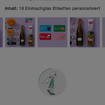
16 Einmachglas Etiketten personalisiert
Inhalt: