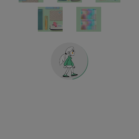
Holografische Universalsticker
KINDERGARTEN & SCHULE
HOME & DEKO