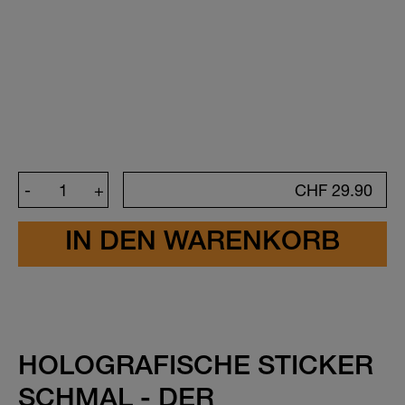
Kreiere deinen Sticker
Symbol
-
+
CHF
29.90
Farbe
Schriftfarbe
Schrift
HOLOGRAFISCHE STICKER
SCHMAL - DER
Emojis
(34)