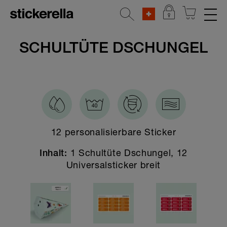
REFLEKTIERENDE AUFKLEBER
SCHULTÜTE DSCHUNGEL
STICKERSETS
KLEIDERSTICKER
AUFKLEBER FÜR GEGENSTÄNDE
12 personalisierbare Sticker
KINDERGARTEN & SCHULE
1 Schultüte Dschungel, 12
Alle Kindergarten & Schule Sticker
Inhalt:
Universalsticker breit
Aufklebersets
Leuchtdreieck-Sticker
Schultüten