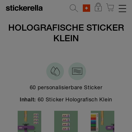
REFLEKTIERENDE AUFKLEBER
HOLOGRAFISCHE STICKER
KLEIN
STICKERSETS
KLEIDERSTICKER
AUFKLEBER FÜR GEGENSTÄNDE
Alle Aufkleber für Gegenstände
60 personalisierbare Sticker
Breite Sticker
Schmale Sticker
60 Sticker Holografisch Klein
Inhalt:
Kleine Sticker
XXL Sticker
Reflektierende Aufkleber