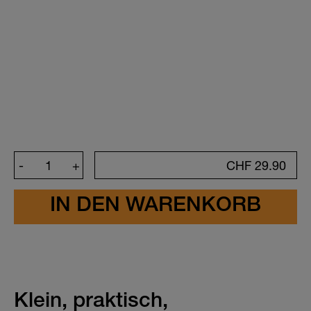
Kreiere deinen Sticker
Symbol
-
+
CHF
29.90
Farbe
Schriftfarbe
Schrift
Ich habe die Vorschau meiner Sticker
sorgfältig überprüft. Ich bestätige, dass
Klein, praktisch,
entweder die von mir ausgewählten