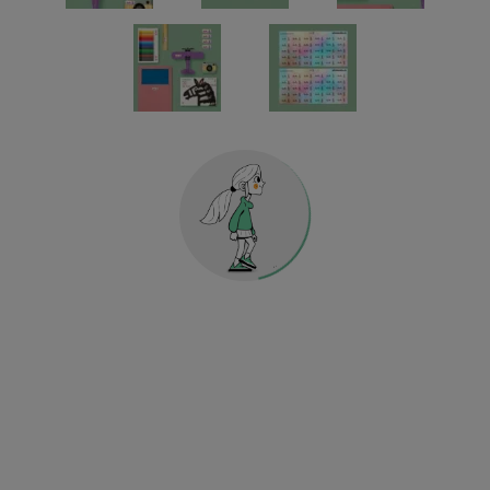
Holografische Universalsticker
KINDERGARTEN & SCHULE
HOME & DEKO