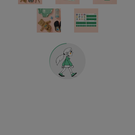
Kindergarten & Schule
Sport & Fussball
KLEIDERSTICKER
AUFKLEBER FÜR GEGENSTÄNDE
KINDERGARTEN & SCHULE
HOME & DEKO