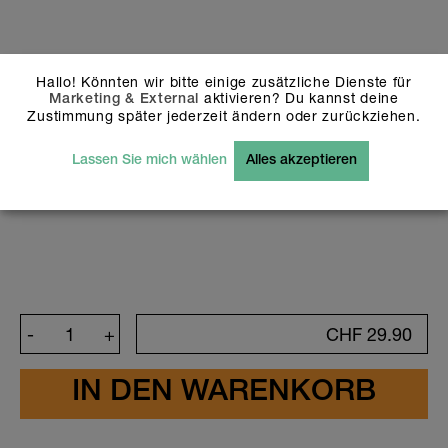
Hintergrundfarben und Icons oder das
von mir ausgewählte Design korrekt
sind. Ich habe mich auch vergewissert,
dass keine Schreibfehler vorhanden
sind.
Hallo! Könnten wir bitte einige zusätzliche Dienste für
aktivieren? Du kannst deine
Marketing & External
Zustimmung später jederzeit ändern oder zurückziehen.
Bitte beachte, dass weiss dargestellte Flächen
und Objekte auf unseren holografischen Stickern
Lassen Sie mich wählen
Alles akzeptieren
nicht bez. transparent gedruckt werden. Bei
Fragen wende dich bitte an unseren
Kundendienst: info@stickerella.com
-
+
CHF
29.90
Design anpassen