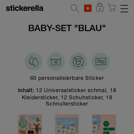
REFLEKTIERENDE AUFKLEBER
BABY-SET "BLAU"
STICKERSETS
Alle Stickersets
Baby Geschenk-Sets
Beliebte Figuren
60 personalisierbare Sticker
Frühlings-Special
12 Universalsticker schmal, 18
Inhalt:
Ferienlager & Camp
Kleidersticker, 12 Schuhsticker, 18
Schnullersticker
Zum Kennenlernen
Der Alleskönner
Kita