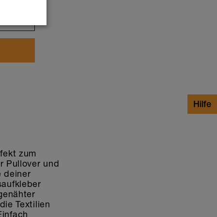
F
24.90
Tiere
(85)
rfekt zum
r Pullover und
 deiner
saufkleber
genähter
ie Textilien
Einfach