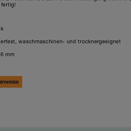
fertig!
ck
rfest, waschmaschinen- und trocknergeeignet
26 mm
inweise