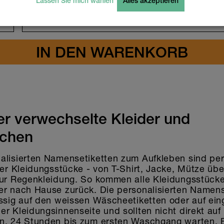
Lassen Sie mich wählen
Alles akzeptieren
+
CH
Farbe
Schriftfarbe
Schrift
Wähle ein fertiges Design
Emojis
(35)
Design
er verwechselte Kleider und
achen
alisierten Namensetiketten zum Aufkleben sind pe
ler Kleidungsstücke - von T-Shirt, Jacke, Mütze übe
zur Regenkleidung. So kommen alle Kleidungsstücke
er nach Hause zurück. Die personalisierten Namen
ässig auf den weissen Wäscheetiketten oder auf ein
r Kleidungsinnenseite und sollten nicht direkt auf d
n. 24 Stunden bis zum ersten Waschgang warten. 