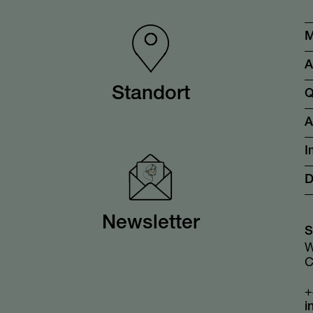
M
A
Standort
Q
I
D
Newsletter
S
W
C
+
i