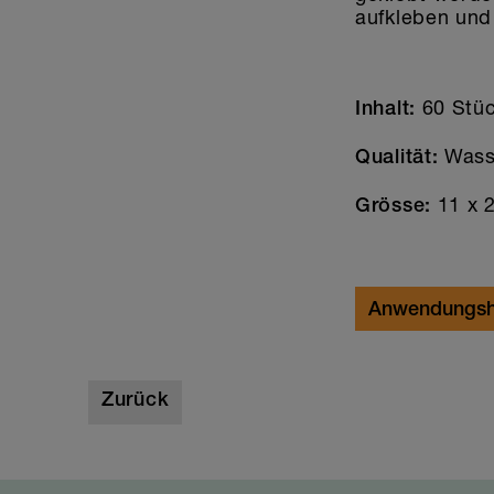
aufkleben und 
60 Stü
Inhalt:
Wasse
Qualität
:
11 x 
Grösse:
Anwendungsh
Zurück