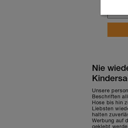
-
Nie wied
Kinders
Unsere person
Beschriften al
Hose bis hin 
Liebsten wied
halten zuverl
Werbung auf de
geklebt werde