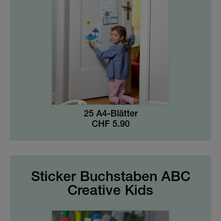
Zum Kennenlernen
Buchstaben & Zahlen Sticker und mehr
HOME & DEKO
Ferienlager & Camp
Frühlings-Special
Beliebte Figuren
Baby Geschenk-Sets
Sport & Fussball
25 A4-Blätter
CHF
5.90
Sticker Buchstaben ABC
Creative Kids