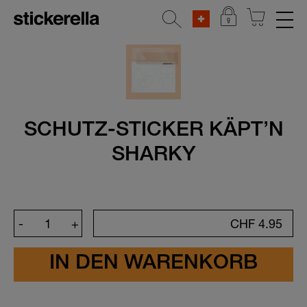
REFLEKTIERENDE AUFKLEBER
STICKERSETS
Alle Stickersets
SCHUTZ-STICKER KÄPT’N
Baby Geschenk-Sets
SHARKY
Beliebte Figuren
Frühlings-Special
Ferienlager & Camp
-
+
CHF
4.95
Zum Kennenlernen
Der Alleskönner
Kita