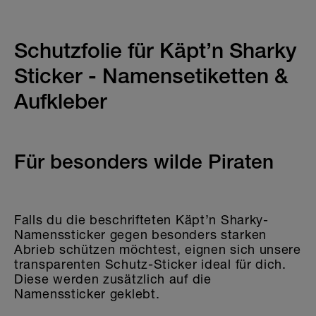
Kindergarten & Schule
Sport & Fussball
Schutzfolie für Käpt’n Sharky
KLEIDERSTICKER
Sticker - Namensetiketten &
AUFKLEBER FÜR GEGENSTÄNDE
Aufkleber
KINDERGARTEN & SCHULE
Für besonders wilde Piraten
HOME & DEKO
Falls du die beschrifteten Käpt’n Sharky-
Namenssticker gegen besonders starken
Abrieb schützen möchtest, eignen sich unsere
transparenten Schutz-Sticker ideal für dich.
Diese werden zusätzlich auf die
Namenssticker geklebt.