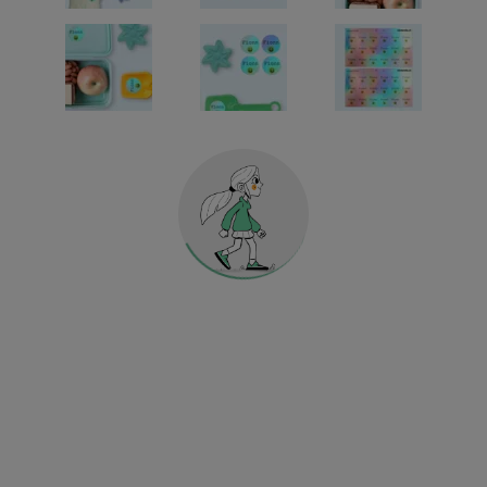
Holografische Universalsticker
KINDERGARTEN & SCHULE
HOME & DEKO