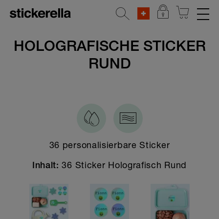
REFLEKTIERENDE AUFKLEBER
HOLOGRAFISCHE STICKER
RUND
STICKERSETS
KLEIDERSTICKER
AUFKLEBER FÜR GEGENSTÄNDE
Alle Aufkleber für Gegenstände
36 personalisierbare Sticker
Breite Sticker
Schmale Sticker
36 Sticker Holografisch Rund
Inhalt:
Kleine Sticker
XXL Sticker
Reflektierende Aufkleber