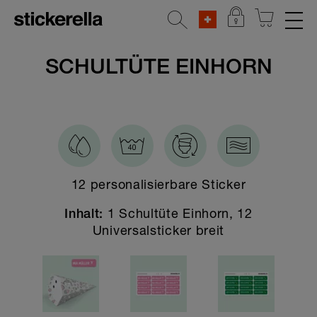
REFLEKTIERENDE AUFKLEBER
SCHULTÜTE EINHORN
STICKERSETS
KLEIDERSTICKER
AUFKLEBER FÜR GEGENSTÄNDE
12 personalisierbare Sticker
KINDERGARTEN & SCHULE
1 Schultüte Einhorn, 12
Alle Kindergarten & Schule Sticker
Inhalt:
Universalsticker breit
Aufklebersets
Leuchtdreieck-Sticker
Schultüten