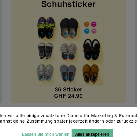
Schuhsticker
36 Sticker
CHF
24.90
ten wir bitte einige zusätzliche Dienste für
Marketing & Externa
annst deine Zustimmung später jederzeit ändern oder zurückzi
nser Qualitätsversprechen an di
Lassen Sie mich wählen
Alles akzeptieren