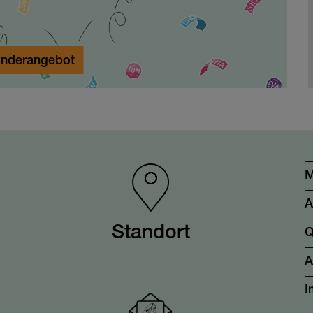
nderangebot
M
A
Standort
Q
I