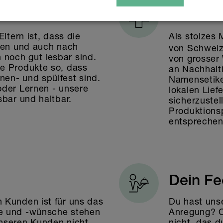
n
Swissn
Eltern ist, dass die
Als stolzes 
lten und auch nach
von Schweiz
noch gut lesbar sind.
von grosser
re Produkte so, dass
an Nachhalti
en- und spülfest sind.
Namensetike
oder Lernen - unsere
lokalen Lie
sbar und haltbar.
sicherzustel
Produktions
entsprechen
Dein F
 Kunden ist für uns das
Du hast uns
se und -wünsche stehen
Anregung? O
unseren Kunden nicht
nicht, das 