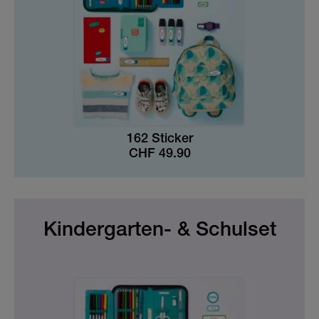
Frühlings-Special
Kindergarten & Schule
Beliebte Figuren
Sport & Fussball
KLEIDERSTICKER
Baby Geschenk-Sets
AUFKLEBER FÜR GEGENSTÄNDE
Sport & Fussball
KINDERGARTEN & SCHULE
162 Sticker
CHF
49.90
HOME & DEKO
Kindergarten- & Schulset