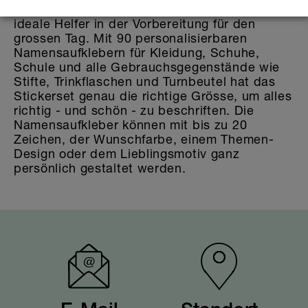
trocknergeeigneten Sticker sind die Sets der
ideale Helfer in der Vorbereitung für den
grossen Tag. Mit 90 personalisierbaren
Namensaufklebern für Kleidung, Schuhe,
Schule und alle Gebrauchsgegenstände wie
Stifte, Trinkflaschen und Turnbeutel hat das
Stickerset genau die richtige Grösse, um alles
richtig - und schön - zu beschriften. Die
Namensaufkleber können mit bis zu 20
Zeichen, der Wunschfarbe, einem Themen-
Design oder dem Lieblingsmotiv ganz
persönlich gestaltet werden.