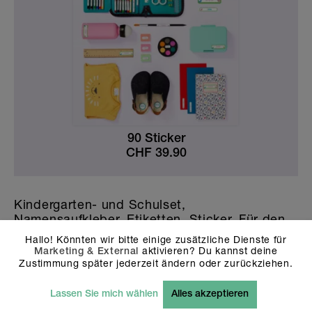
90 Sticker
CHF
39.90
Kindergarten- und Schulset,
Namensaufkleber, Etiketten, Sticker. Für den
Krippen-, Kindergarten- oder Schulstart heisst
Hallo! Könnten wir bitte einige zusätzliche Dienste für
es eine ganze Liste von Dingen zu beschaffen
aktivieren? Du kannst deine
Marketing & External
und zu beschriften. Das Kindergarten- und
Zustimmung später jederzeit ändern oder zurückziehen.
Schulset besteht aus Namensaufklebern im
Wunschdesign in vielen nützlichen Formaten.
Lassen Sie mich wählen
Alles akzeptieren
Dank der wasserfesten, spülmaschinen- und