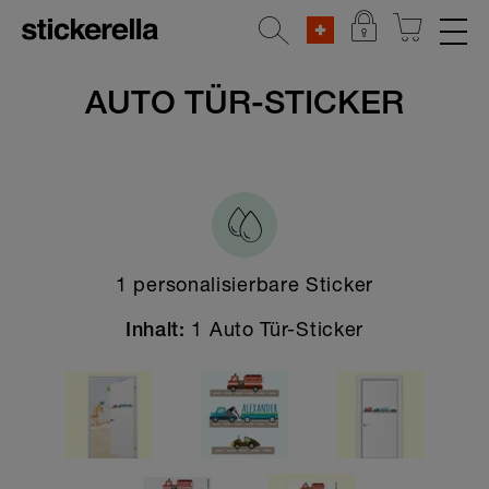
REFLEKTIERENDE AUFKLEBER
AUTO TÜR-STICKER
STICKERSETS
KLEIDERSTICKER
AUFKLEBER FÜR GEGENSTÄNDE
1 personalisierbare Sticker
KINDERGARTEN & SCHULE
1 Auto Tür-Sticker
Inhalt:
HOME & DEKO
Alle Home & Deko Sticker
Tür-Aufkleber
Adressetiketten