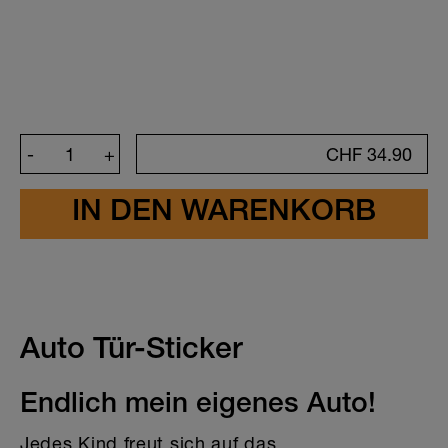
Kreiere deinen Sticker
-
+
CHF
34.90
Farbe
Schriftfarbe
Auto Tür-Sticker
Ich habe die Vorschau meiner Sticker
sorgfältig überprüft. Ich bestätige, dass
Endlich mein eigenes Auto!
entweder die von mir ausgewählten
Schriftfarben, Schriftarten,
Jedes Kind freut sich auf das