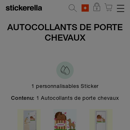
AUTOCOLLANTS RÉFLÉCHISSANTS
AUTOCOLLANTS DE PORTE
CHEVAUX
SETS D'AUTOCOLLANTS
POUR VÊTEMENTS
ÉTIQUETTES POUR OBJETS
MATERNELLE & ÉCOLE
1 personnalisables Sticker
MAISON & DÉCORATION
1 Autocollants de porte chevaux
Contenu:
Toutes les étiquettes pour accueil &
décoration
Sticker pour porte
Étiquettes d'adresse