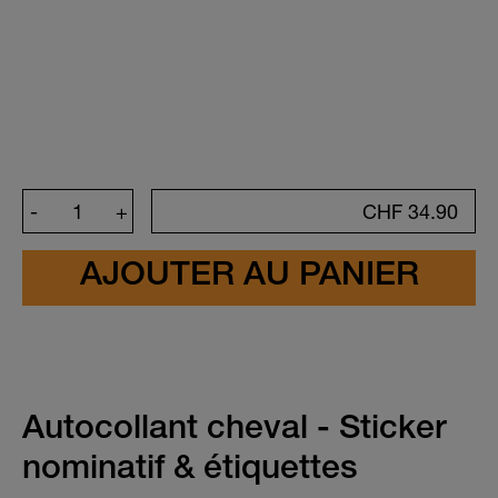
Crée ton autocollant
-
+
CHF
34.90
Couleur
Texte
Autocollant cheval - Sticker
nominatif & étiquettes
J'ai soigneusement vérifié l'aperçu de