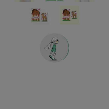
Chèques-Cadeaux
Étiquettes pour la cuisine et la maison
Autocollants décoratifs holographiques