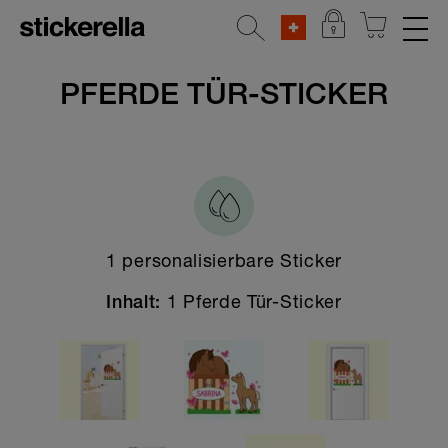
REFLEKTIERENDE AUFKLEBER
PFERDE TÜR-STICKER
STICKERSETS
KLEIDERSTICKER
AUFKLEBER FÜR GEGENSTÄNDE
1 personalisierbare Sticker
KINDERGARTEN & SCHULE
1 Pferde Tür-Sticker
Inhalt:
HOME & DEKO
Alle Home & Deko Sticker
Tür-Aufkleber
Adressetiketten