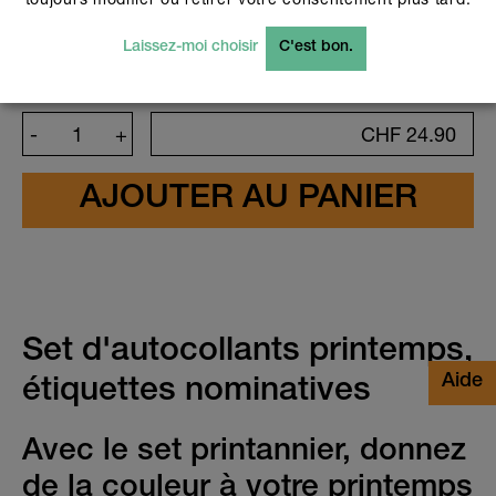
holographiques ne sont pas imprimés en
transparence. Si tu as des questions, n'hésite
pas à contacter notre service clientèle:
Laissez-moi choisir
C'est bon.
info@stickerella.com
-
+
CHF
24.90
Personnaliser le design
Set d'autocollants printemps,
étiquettes nominatives
Avec le set printannier, donnez
de la couleur à votre printemps