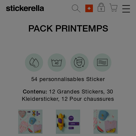
AUTOCOLLANTS RÉFLÉCHISSANTS
PACK PRINTEMPS
SETS D'AUTOCOLLANTS
Toutes les sets d'autocollants
Bébé cadeau pack
Personnages populaires
54 personnalisables Sticker
Spécial printemps
12 Grandes Stickers, 30
Contenu:
Colonies de vacances
Kleidersticker, 12 Pour chaussures
Starter special
Set à tout faire
Crèche