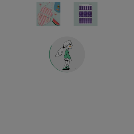
Maternelle & école
Sport & football
POUR VÊTEMENTS
ÉTIQUETTES POUR OBJETS
MATERNELLE & ÉCOLE
MAISON & DÉCORATION