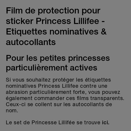
Maternelle & école
Film de protection pour
Sport & football
sticker Princess Lillifee -
POUR VÊTEMENTS
Etiquettes nominatives &
ÉTIQUETTES POUR OBJETS
autocollants
MATERNELLE & ÉCOLE
Pour les petites princesses
MAISON & DÉCORATION
particulièrement actives
Si vous souhaitez protéger les étiquettes
nominatives Princess Lillifee contre une
abrasion particulièrement forte, vous pouvez
également commander ces films transparents.
Ceux-ci se collent sur les autocollants de
nom.
Le set de Princesse Lillifée se trouve
ici.