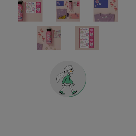
Maternelle & école
Sport & football
POUR VÊTEMENTS
ÉTIQUETTES POUR OBJETS
MATERNELLE & ÉCOLE
MAISON & DÉCORATION