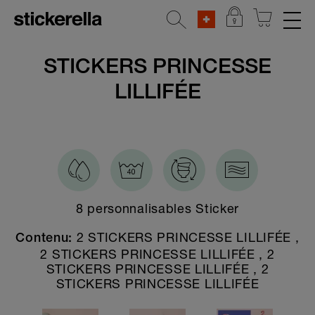
AUTOCOLLANTS RÉFLÉCHISSANTS
STICKERS PRINCESSE
LILLIFÉE
SETS D'AUTOCOLLANTS
Toutes les sets d'autocollants
Bébé cadeau pack
Personnages populaires
Spécial printemps
8 personnalisables Sticker
Colonies de vacances
2 STICKERS PRINCESSE LILLIFÉE ,
Contenu:
Starter special
2 STICKERS PRINCESSE LILLIFÉE , 2
STICKERS PRINCESSE LILLIFÉE , 2
Set à tout faire
STICKERS PRINCESSE LILLIFÉE
Crèche