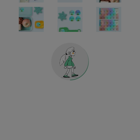
Holografische Universalsticker
KINDERGARTEN & SCHULE
HOME & DEKO