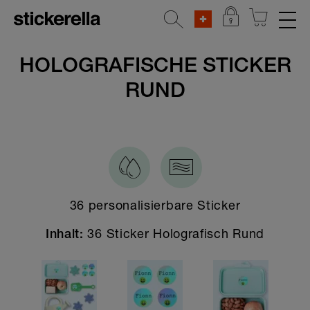
REFLEKTIERENDE AUFKLEBER
HOLOGRAFISCHE STICKER
RUND
STICKERSETS
KLEIDERSTICKER
AUFKLEBER FÜR GEGENSTÄNDE
Alle Aufkleber für Gegenstände
36 personalisierbare Sticker
Breite Sticker
Schmale Sticker
36 Sticker Holografisch Rund
Inhalt:
Kleine Sticker
XXL Sticker
Reflektierende Aufkleber