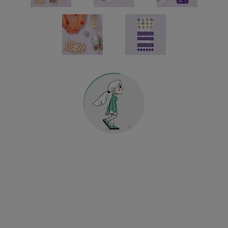
Kindergarten & Schule
Sport & Fussball
KLEIDERSTICKER
AUFKLEBER FÜR GEGENSTÄNDE
KINDERGARTEN & SCHULE
HOME & DEKO