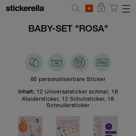
REFLEKTIERENDE AUFKLEBER
BABY-SET "ROSA"
STICKERSETS
Alle Stickersets
Baby Geschenk-Sets
Beliebte Figuren
60 personalisierbare Sticker
Frühlings-Special
12 Universalsticker schmal, 18
Inhalt:
Ferienlager & Camp
Kleidersticker, 12 Schuhsticker, 18
Schnullersticker
Zum Kennenlernen
Der Alleskönner
Kita