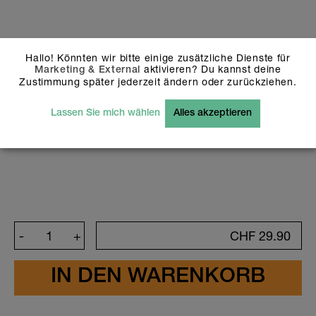
Hintergrundfarben und Icons oder das
von mir ausgewählte Design korrekt
sind. Ich habe mich auch vergewissert,
dass keine Schreibfehler vorhanden
sind.
Hallo! Könnten wir bitte einige zusätzliche Dienste für
aktivieren? Du kannst deine
Marketing & External
Zustimmung später jederzeit ändern oder zurückziehen.
Bitte beachte, dass weiss dargestellte Flächen
und Objekte auf unseren holografischen Stickern
Lassen Sie mich wählen
Alles akzeptieren
nicht bez. transparent gedruckt werden. Bei
Fragen wende dich bitte an unseren
Kundendienst: info@stickerella.com
-
+
CHF
29.90
Design anpassen