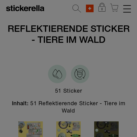
REFLEKTIERENDE AUFKLEBER
REFLEKTIERENDE STICKER
- TIERE IM WALD
STICKERSETS
KLEIDERSTICKER
AUFKLEBER FÜR GEGENSTÄNDE
KINDERGARTEN & SCHULE
51 Sticker
HOME & DEKO
51 Reflektierende Sticker - Tiere im
Inhalt:
Wald