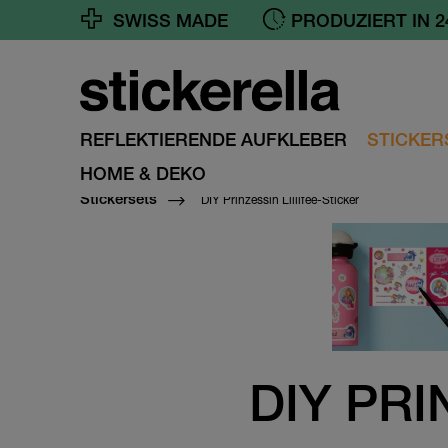
PRODUZIERT IN 2
SWISS MADE
GRATIS VERSAND 
REFLEKTIERENDE AUFKLEBER
STICKER
HOME & DEKO
DIY Prinzessin Lillifee-Sticker
Stickersets
DIY PRI