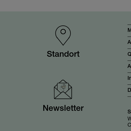
M
A
Standort
Q
I
D
Newsletter
S
W
C