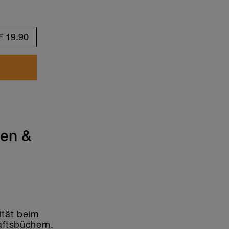
F
19.90
ten &
ität beim
aftsbüchern.