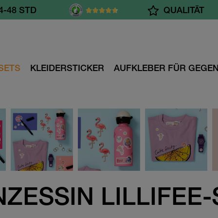
4-48 STD
QUALITÄT
AB 55.- CHF
SETS
KLEIDERSTICKER
AUFKLEBER FÜR GEGE
NZESSIN LILLIFEE