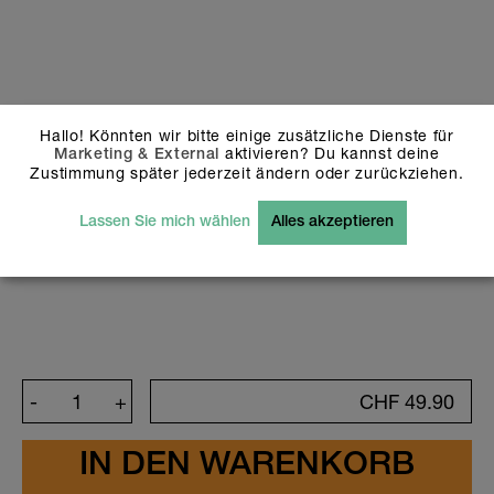
entweder die von mir ausgewählten
Schriftfarben, Schriftarten,
Hintergrundfarben und Icons oder das
von mir ausgewählte Design korrekt
sind. Ich habe mich auch vergewissert,
dass keine Schreibfehler vorhanden
Hallo! Könnten wir bitte einige zusätzliche Dienste für
sind.
aktivieren? Du kannst deine
Marketing & External
Design anpassen
Zustimmung später jederzeit ändern oder zurückziehen.
Bitte beachte, dass weiss dargestellte Flächen
und Objekte auf unseren holografischen Stickern
Lassen Sie mich wählen
Alles akzeptieren
nicht bez. transparent gedruckt werden. Bei
Fragen wende dich bitte an unseren
Kundendienst: info@stickerella.com
-
+
CHF
49.90
Design anpassen