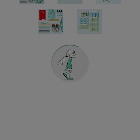
Kindergarten & Schule
Sport & Fussball
KLEIDERSTICKER
AUFKLEBER FÜR GEGENSTÄNDE
KINDERGARTEN & SCHULE
HOME & DEKO