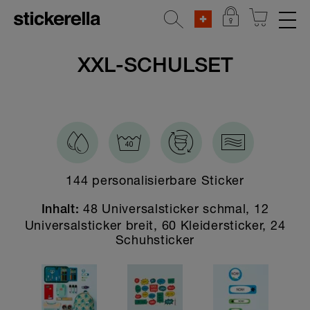
REFLEKTIERENDE AUFKLEBER
XXL-SCHULSET
STICKERSETS
Alle Stickersets
Baby Geschenk-Sets
Beliebte Figuren
144 personalisierbare Sticker
Frühlings-Special
48 Universalsticker schmal, 12
Inhalt:
Ferienlager & Camp
Universalsticker breit, 60 Kleidersticker, 24
Schuhsticker
Zum Kennenlernen
Der Alleskönner
Kita