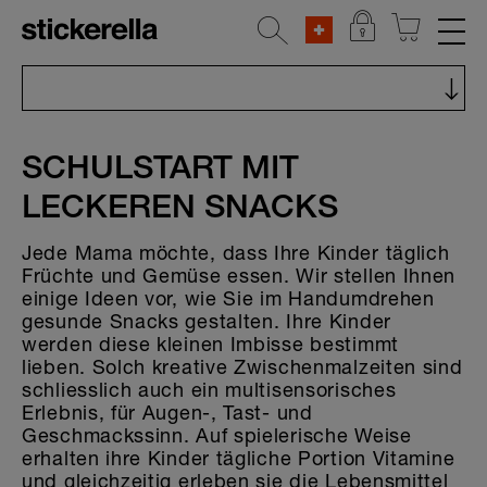
REFLEKTIERENDE AUFKLEBER
Alle Kategorien
STICKERSETS
SCHULSTART MIT
Bastelideen
KLEIDERSTICKER
LECKEREN SNACKS
Kindergarten & Schule
AUFKLEBER FÜR GEGENSTÄNDE
Jede Mama möchte, dass Ihre Kinder täglich
Früchte und Gemüse essen. Wir stellen Ihnen
Tipps & Tricks
KINDERGARTEN & SCHULE
einige Ideen vor, wie Sie im Handumdrehen
gesunde Snacks gestalten. Ihre Kinder
Familienzeit
HOME & DEKO
werden diese kleinen Imbisse bestimmt
lieben. Solch kreative Zwischenmalzeiten sind
Ferien & Lager
schliesslich auch ein multisensorisches
Erlebnis, für Augen-, Tast- und
Kochen & Backen
Geschmackssinn. Auf spielerische Weise
erhalten ihre Kinder tägliche Portion Vitamine
Sticky Ideas
und gleichzeitig erleben sie die Lebensmittel