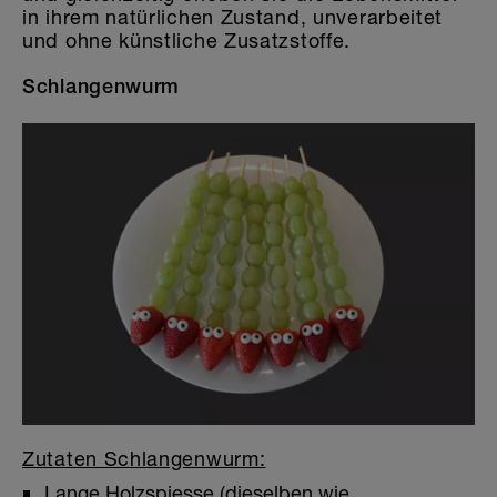
in ihrem natürlichen Zustand, unverarbeitet
Die Welt der Sticker
und ohne künstliche Zusatzstoffe.
Schlangenwurm
Zutaten Schlangenwurm:
Lange Holzspiesse (dieselben wie