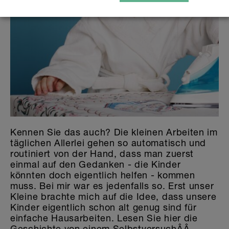
Kennen Sie das auch? Die kleinen Arbeiten im
täglichen Allerlei gehen so automatisch und
routiniert von der Hand, dass man zuerst
einmal auf den Gedanken - die Kinder
könnten doch eigentlich helfen - kommen
muss. Bei mir war es jedenfalls so. Erst unser
Kleine brachte mich auf die Idee, dass unsere
Kinder eigentlich schon alt genug sind für
einfache Hausarbeiten. Lesen Sie hier die
Geschichte von einem SelbstversuchÂÂ…