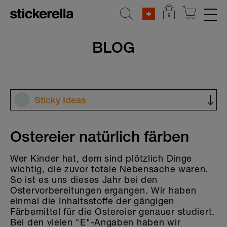
REFLEKTIERENDE AUFKLEBER
BLOG
STICKERSETS
KLEIDERSTICKER
Sticky Ideas
AUFKLEBER FÜR GEGENSTÄNDE
Alle Kategorien
KINDERGARTEN & SCHULE
Ostereier natürlich färben
Bastelideen
HOME & DEKO
Wer Kinder hat, dem sind plötzlich Dinge
Kindergarten & Schule
wichtig, die zuvor totale Nebensache waren.
So ist es uns dieses Jahr bei den
Tipps & Tricks
Ostervorbereitungen ergangen. Wir haben
einmal die Inhaltsstoffe der gängigen
Familienzeit
Färbemittel für die Ostereier genauer studiert.
Bei den vielen "E"-Angaben haben wir